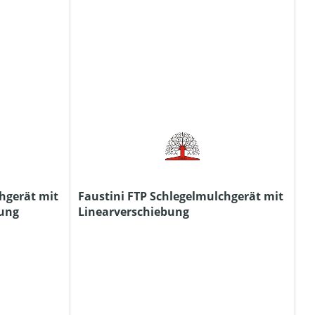
hgerät mit
Faustini FTP Schlegelmulchgerät mit
ung
Linearverschiebung