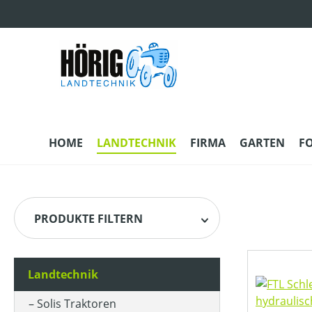
m Hauptinhalt springen
Zur Suche springen
Zur Hauptnavigation springen
HOME
LANDTECHNIK
FIRMA
GARTEN
F
PRODUKTE FILTERN
Landtechnik
HERSTELLER
Solis Traktoren