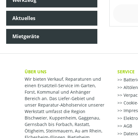
Werkzeug
Aktuelles
Mietgeräte
ÜBER UNS
SERVICE
Wir bieten Verkauf, Reparaturen und
Batter
einen Ersatzteil-Service im Garten,
Altöle
Forst, Kommunal und Anhänger
Verpac
Bereich an. Das Liefer-Gebiet und
Cookie-
unser Reparatur-Abholservice unserer
Impre
Werkstatt umfasst die Region
BIschweier, Kuppenheim, Gaggenau,
Elektr
Gernsbach bis Forbach, Rastatt,
AGB
Ötigheim, Steinmauern, Au am Rhein,
Datens
Elchesheim-Illingen, Bietigheim,