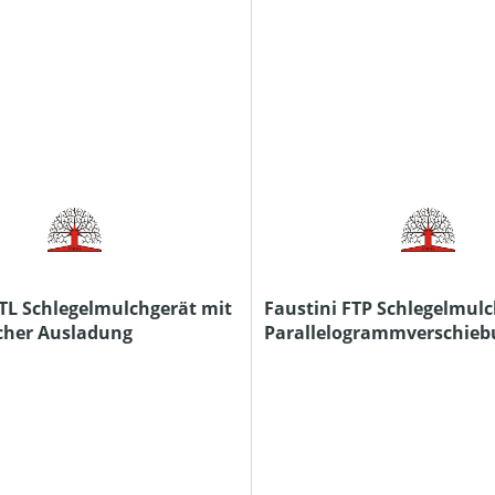
FTL Schlegelmulchgerät mit
Faustini FTP Schlegelmulc
cher Ausladung
Parallelogrammverschieb