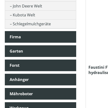
ARBEITSBREITE
John Deere Welt
Kubota Welt
GRÖSSE
Schlegelmulchgeräte
Firma
HAMMERSCHLEGEL
Garten
HERSTELLER BEZEICHNUNG
Forst
Faustini 
hydraulis
SONDERAUSSTATTUNG
Anhänger
PREIS
Mähroboter