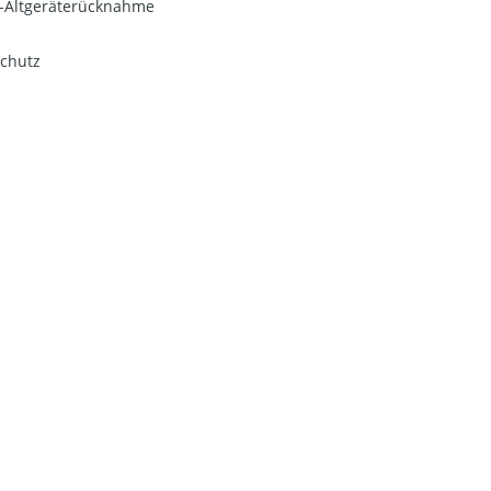
o-Altgeräterücknahme
chutz