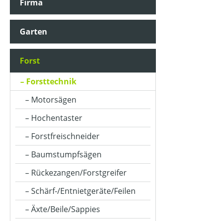
Firma
Garten
Forst
Forsttechnik
Motorsägen
Hochentaster
Forstfreischneider
Baumstumpfsägen
Rückezangen/Forstgreifer
Schärf-/Entnietgeräte/Feilen
Äxte/Beile/Sappies