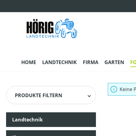
m Hauptinhalt springen
Zur Suche springen
Zur Hauptnavigation springen
HOME
LANDTECHNIK
FIRMA
GARTEN
F
Keine 
PRODUKTE FILTERN
Landtechnik