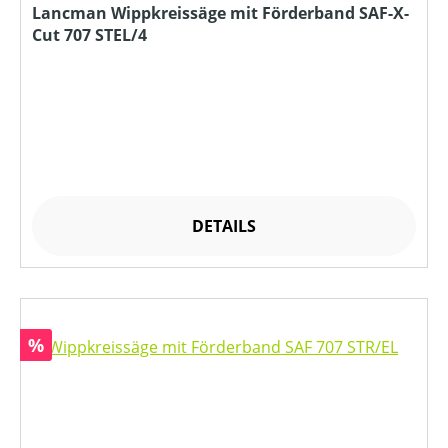
Lancman Wippkreissäge mit Förderband SAF-X-
Cut 707 STEL/4
DETAILS
Rabatt
%