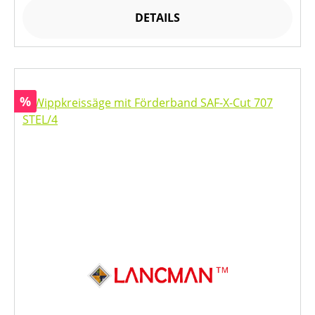
DETAILS
Rabatt
%