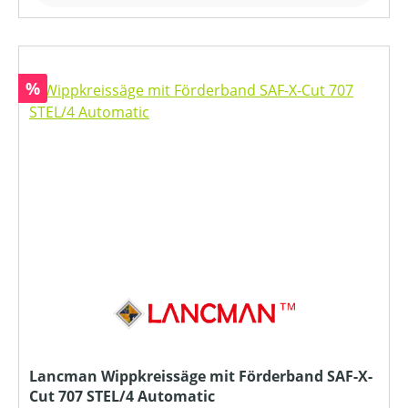
Rabatt
%
Lancman Wippkreissäge mit Förderband SAF-X-
Cut 707 STEL/4 Automatic