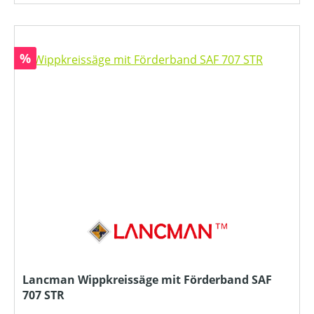
Rabatt
%
Lancman Wippkreissäge mit Förderband SAF
707 STR