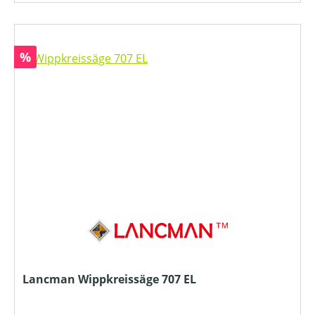
Rabatt
%
Lancman Wippkreissäge 707 EL