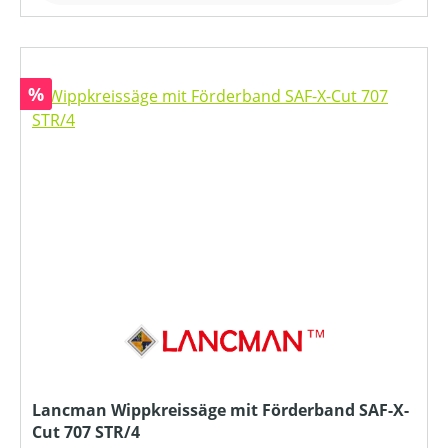
Rabatt
%
Lancman Wippkreissäge mit Förderband SAF-X-
Cut 707 STR/4