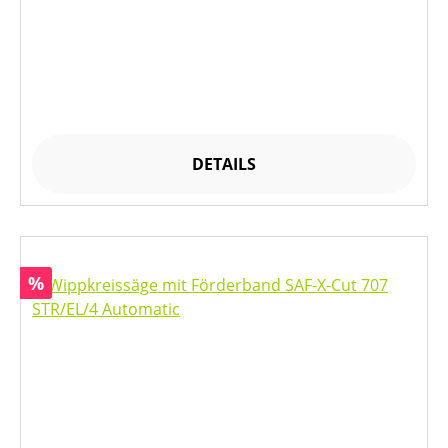
DETAILS
Rabatt
%