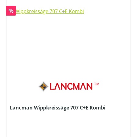
Rabatt
%
Lancman Wippkreissäge 707 C+E Kombi