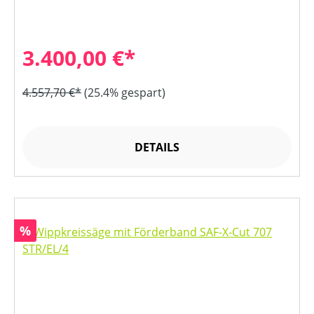
3.400,00 €*
4.557,70 €*
(25.4% gespart)
DETAILS
Rabatt
%