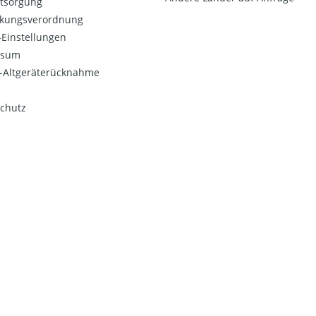
ntsorgung
kungsverordnung
Einstellungen
ssum
o-Altgeräterücknahme
chutz