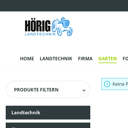
m Hauptinhalt springen
Zur Suche springen
Zur Hauptnavigation springen
HOME
LANDTECHNIK
FIRMA
GARTEN
F
Keine 
PRODUKTE FILTERN
Landtechnik