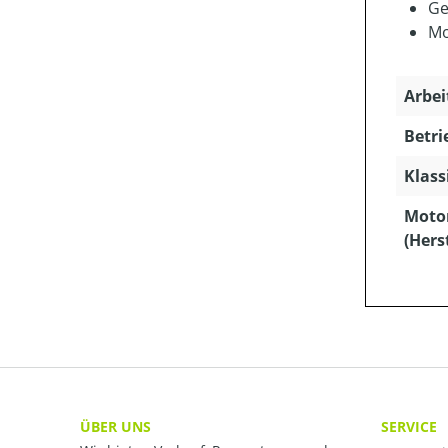
Ge
Mo
Arbei
Betri
Klass
Moto
(Hers
ÜBER UNS
SERVICE