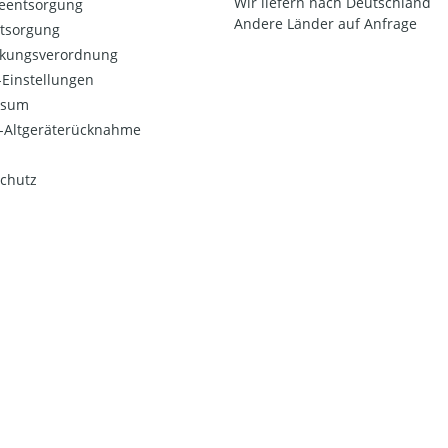
Wir liefern nach Deutschland
ieentsorgung
Andere Länder auf Anfrage
ntsorgung
kungsverordnung
Einstellungen
ssum
o-Altgeräterücknahme
chutz