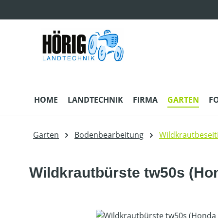
m Hauptinhalt springen
Zur Suche springen
Zur Hauptnavigation springen
HOME
LANDTECHNIK
FIRMA
GARTEN
F
Garten
Bodenbearbeitung
Wildkrautbeseit
Wildkrautbürste tw50s (Ho
Bildergalerie überspringen