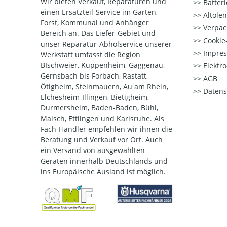
Wir bieten Verkauf, Reparaturen und
Batter
einen Ersatzteil-Service im Garten,
Altöle
Forst, Kommunal und Anhänger
Verpac
Bereich an. Das Liefer-Gebiet und
Cookie-
unser Reparatur-Abholservice unserer
Impre
Werkstatt umfasst die Region
BIschweier, Kuppenheim, Gaggenau,
Elektr
Gernsbach bis Forbach, Rastatt,
AGB
Ötigheim, Steinmauern, Au am Rhein,
Datens
Elchesheim-Illingen, Bietigheim,
Durmersheim, Baden-Baden, Bühl,
Malsch, Ettlingen und Karlsruhe. Als
Fach-Händler empfehlen wir ihnen die
Beratung und Verkauf vor Ort. Auch
ein Versand von ausgewählten
Geräten innerhalb Deutschlands und
ins Europäische Ausland ist möglich.