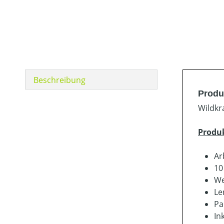
Beschreibung
Produ
Wildkr
Produ
Ar
10
We
Le
Pa
In