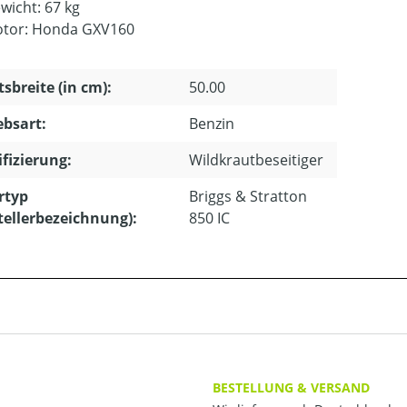
wicht: 67 kg
tor: Honda GXV160
tsbreite (in cm):
50.00
ebsart:
Benzin
ifizierung:
Wildkrautbeseitiger
rtyp
Briggs & Stratton
tellerbezeichnung):
850 IC
BESTELLUNG & VERSAND