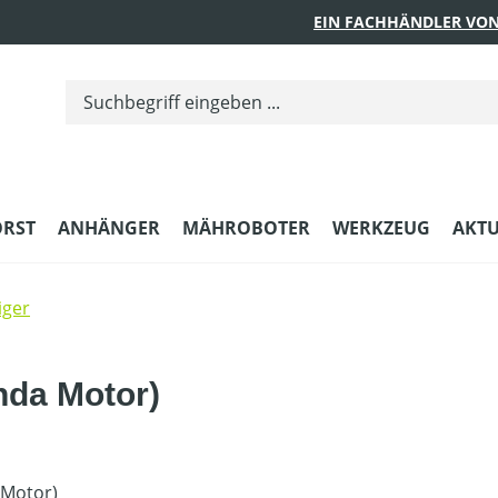
EIN FACHHÄNDLER VON
ORST
ANHÄNGER
MÄHROBOTER
WERKZEUG
AKTU
iger
nda Motor)