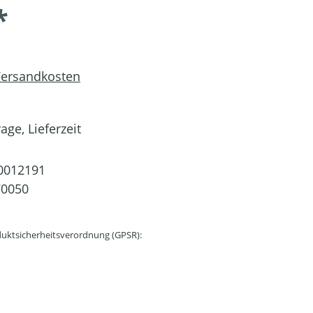
*
 Versandkosten
age, Lieferzeit
0012191
70050
uktsicherheitsverordnung (GPSR):