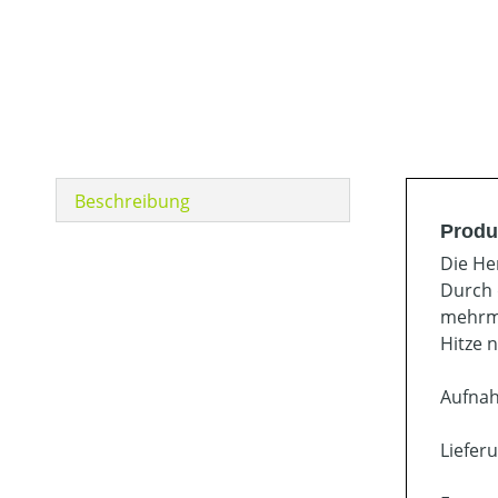
Beschreibung
Produ
Die He
Durch 
mehrma
Hitze 
Aufnah
Liefer