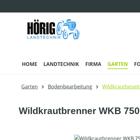
m Hauptinhalt springen
Zur Suche springen
Zur Hauptnavigation springen
HOME
LANDTECHNIK
FIRMA
GARTEN
F
Garten
Bodenbearbeitung
Wildkrautbeseit
Wildkrautbrenner WKB 750
Bildergalerie überspringen