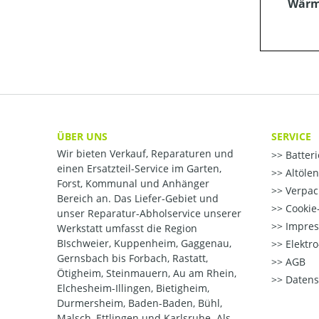
Wärme
ÜBER UNS
SERVICE
Wir bieten Verkauf, Reparaturen und
Batter
einen Ersatzteil-Service im Garten,
Altöle
Forst, Kommunal und Anhänger
Verpac
Bereich an. Das Liefer-Gebiet und
Cookie-
unser Reparatur-Abholservice unserer
Impre
Werkstatt umfasst die Region
BIschweier, Kuppenheim, Gaggenau,
Elektr
Gernsbach bis Forbach, Rastatt,
AGB
Ötigheim, Steinmauern, Au am Rhein,
Datens
Elchesheim-Illingen, Bietigheim,
Durmersheim, Baden-Baden, Bühl,
Malsch, Ettlingen und Karlsruhe. Als