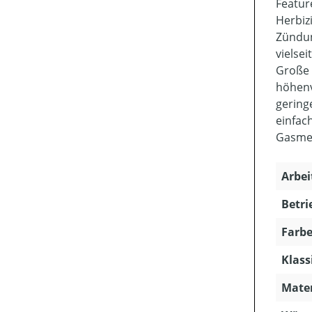
Featur
Herbiz
Zündun
vielsei
Große 
höhenv
gering
einfac
Gasme
Arbei
Betri
Farbe
Klass
Mater