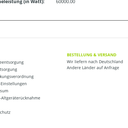
leistung (in Watt):
60000.00
BESTELLUNG & VERSAND
Wir liefern nach Deutschland
ieentsorgung
Andere Länder auf Anfrage
ntsorgung
kungsverordnung
Einstellungen
ssum
o-Altgeräterücknahme
chutz