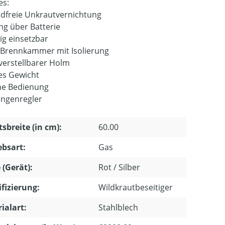
es:
idfreie Unkrautvernichtung
g über Batterie
tig einsetzbar
Brennkammer mit Isolierung
erstellbarer Holm
es Gewicht
he Bedienung
ngenregler
tsbreite (in cm):
60.00
ebsart:
Gas
 (Gerät):
Rot / Silber
ifizierung:
Wildkrautbeseitiger
ialart:
Stahlblech