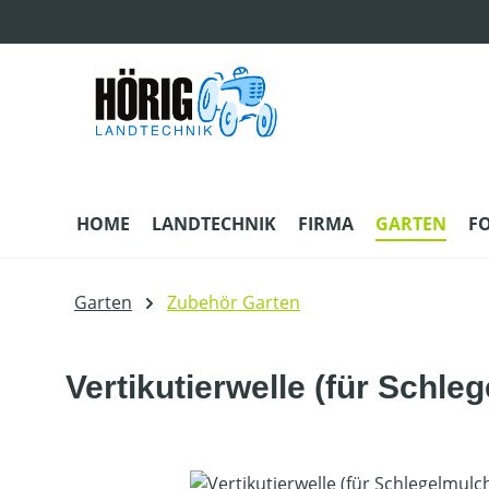
m Hauptinhalt springen
Zur Suche springen
Zur Hauptnavigation springen
HOME
LANDTECHNIK
FIRMA
GARTEN
F
Garten
Zubehör Garten
Vertikutierwelle (für Schle
Bildergalerie überspringen