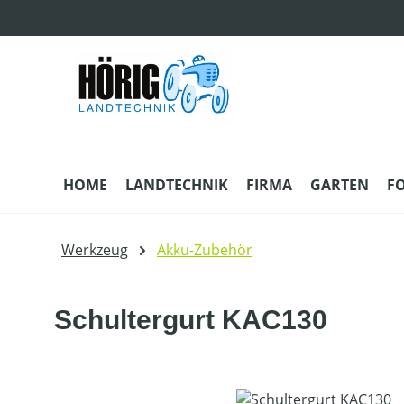
m Hauptinhalt springen
Zur Suche springen
Zur Hauptnavigation springen
HOME
LANDTECHNIK
FIRMA
GARTEN
F
Werkzeug
Akku-Zubehör
Schultergurt KAC130
Bildergalerie überspringen