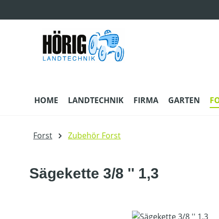
m Hauptinhalt springen
Zur Suche springen
Zur Hauptnavigation springen
HOME
LANDTECHNIK
FIRMA
GARTEN
F
Forst
Zubehör Forst
Sägekette 3/8 '' 1,3
Bildergalerie überspringen