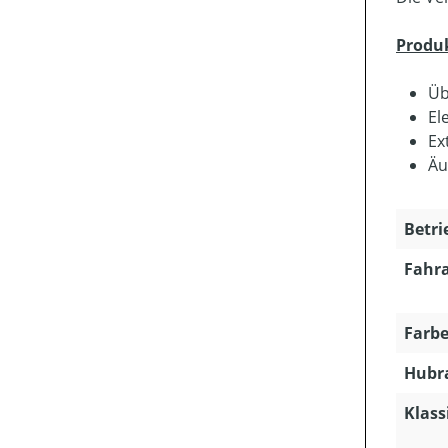
Produ
Üb
El
Ex
Äu
Betri
Fahra
Farbe
Hubra
Klass