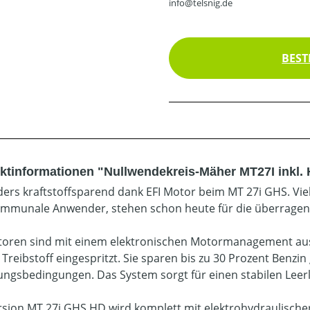
info@telsnig.de
BEST
ktinformationen "Nullwendekreis-Mäher MT27I inkl.
ers kraftstoffsparend dank EFI Motor beim MT 27i GHS. Viel
mmunale Anwender, stehen schon heute für die überragend
toren sind mit einem elektronischen Motormanagement ausg
Treibstoff eingespritzt. Sie sparen bis zu 30 Prozent Benz
ungsbedingungen. Das System sorgt für einen stabilen Leerl
rsion MT 27i GHS HD wird komplett mit elektrohydraulischer