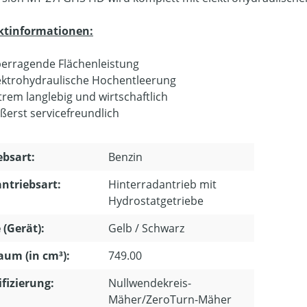
ktinformationen:
erragende Flächenleistung
ektrohydraulische Hochentleerung
trem langlebig und wirtschaftlich
ßerst servicefreundlich
ebsart:
Benzin
ntriebsart:
Hinterradantrieb mit
Hydrostatgetriebe
 (Gerät):
Gelb / Schwarz
um (in cm³):
749.00
ifizierung:
Nullwendekreis-
Mäher/ZeroTurn-Mäher