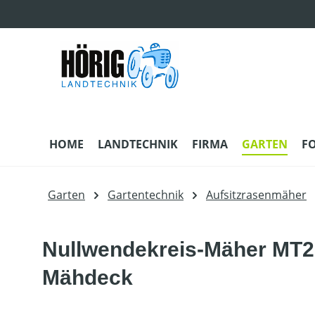
m Hauptinhalt springen
Zur Suche springen
Zur Hauptnavigation springen
HOME
LANDTECHNIK
FIRMA
GARTEN
F
Garten
Gartentechnik
Aufsitzrasenmäher
Nullwendekreis-Mäher MT27
Mähdeck