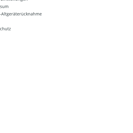
ssum
o-Altgeräterücknahme
chutz