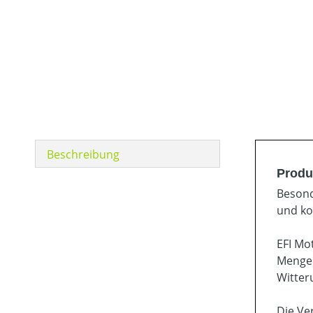
Beschreibung
Produ
Besond
und ko
EFI Mo
Menge 
Witter
Die Ve