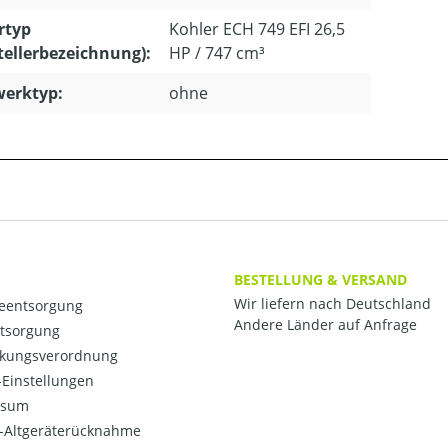
rtyp
Kohler ECH 749 EFI 26,5
tellerbezeichnung):
HP / 747 cm³
erktyp:
ohne
BESTELLUNG & VERSAND
Wir liefern nach Deutschland
ieentsorgung
Andere Länder auf Anfrage
ntsorgung
kungsverordnung
Einstellungen
ssum
o-Altgeräterücknahme