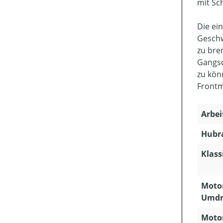
mit Sc
Die ei
Geschw
zu bre
Gangsc
zu kön
Frontm
Arbei
Hubra
Klass
Motor
Umdr
Motor