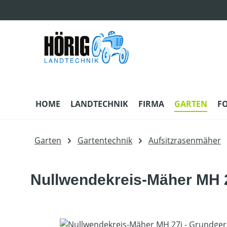
m Hauptinhalt springen
Zur Suche springen
Zur Hauptnavigation springen
HOME
LANDTECHNIK
FIRMA
GARTEN
F
Garten
Gartentechnik
Aufsitzrasenmäher
Nullwendekreis-Mäher MH 
Bildergalerie überspringen