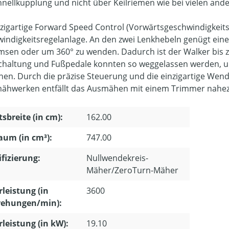
hnellkupplung und nicht über Keilriemen wie bei vielen and
nzigartige Forward Speed Control (Vorwärtsgeschwindigkeitsk
indigkeitsregelanlage. An den zwei Lenkhebeln genügt eine
msen oder um 360° zu wenden. Dadurch ist der Walker bis 
haltung und Fußpedale konnten so weggelassen werden, u
nen. Durch die präzise Steuerung und die einzigartige Wen
ähwerken entfällt das Ausmähen mit einem Trimmer nahez
tsbreite (in cm):
162.00
um (in cm³):
747.00
ifizierung:
Nullwendekreis-
Mäher/ZeroTurn-Mäher
leistung (in
3600
ehungen/min):
leistung (in kW):
19.10