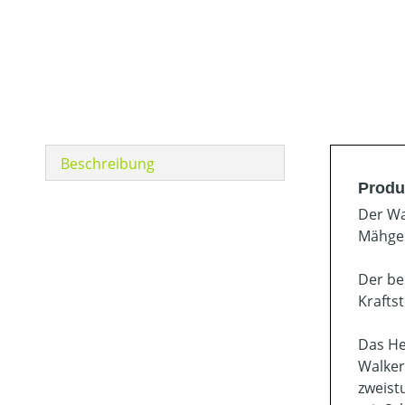
Beschreibung
Produ
Der Wal
Mähges
Der be
Krafts
Das He
Walker
zweist