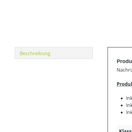
Beschreibung
Produ
Nachrü
Produ
In
In
In
Klass