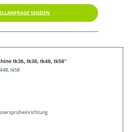
ELLANFRAGE SENDEN
ne tk36, tk38, tk48, tk58"
k48, tk58
assersprüheinrichtung