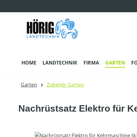
m Hauptinhalt springen
Zur Suche springen
Zur Hauptnavigation springen
HOME
LANDTECHNIK
FIRMA
GARTEN
F
Garten
Zubehör Garten
Nachrüstsatz Elektro für K
Bildergalerie überspringen