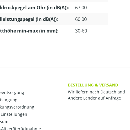
ldruckpegel am Ohr (in dB(A)):
67.00
lleistungspegel (in dB(A)):
60.00
tthöhe min-max (in mm):
30-60
BESTELLUNG & VERSAND
Wir liefern nach Deutschland
ieentsorgung
Andere Länder auf Anfrage
ntsorgung
kungsverordnung
Einstellungen
ssum
o-Altgeräterücknahme