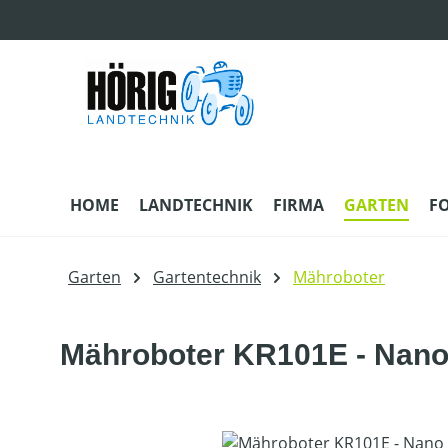
m Hauptinhalt springen
Zur Suche springen
Zur Hauptnavigation springen
HOME
LANDTECHNIK
FIRMA
GARTEN
F
Garten
Gartentechnik
Mähroboter
Mähroboter KR101E - Nano
Bildergalerie überspringen