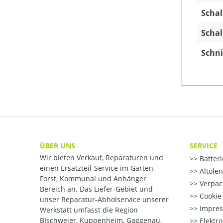
Schal
Schal
Schni
ÜBER UNS
SERVICE
Wir bieten Verkauf, Reparaturen und
Batter
einen Ersatzteil-Service im Garten,
Altöle
Forst, Kommunal und Anhänger
Verpac
Bereich an. Das Liefer-Gebiet und
Cookie-
unser Reparatur-Abholservice unserer
Impre
Werkstatt umfasst die Region
BIschweier, Kuppenheim, Gaggenau,
Elektr