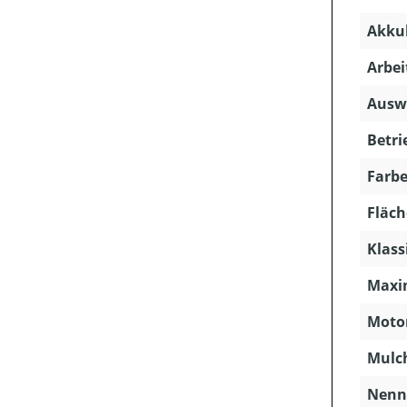
Akkuk
Arbei
Ausw
Betri
Farbe
Fläch
Klass
Maxim
Motor
Mulc
Nenns