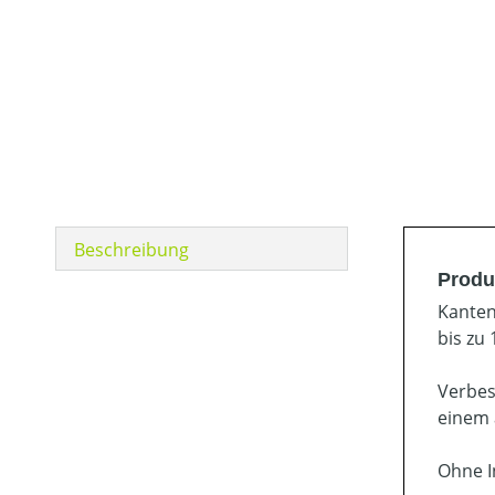
Beschreibung
Produ
Kanten
bis zu
Verbes
einem 
Ohne I