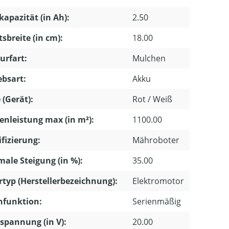
apazität (in Ah):
2.50
tsbreite (in cm):
18.00
urfart:
Mulchen
ebsart:
Akku
 (Gerät):
Rot / Weiß
enleistung max (in m²):
1100.00
ifizierung:
Mähroboter
ale Steigung (in %):
35.00
typ (Herstellerbezeichnung):
Elektromotor
hfunktion:
Serienmäßig
pannung (in V):
20.00