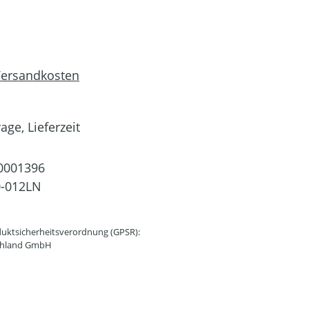
 Versandkosten
age, Lieferzeit
0001396
0-012LN
uktsicherheitsverordnung (GPSR):
schland GmbH