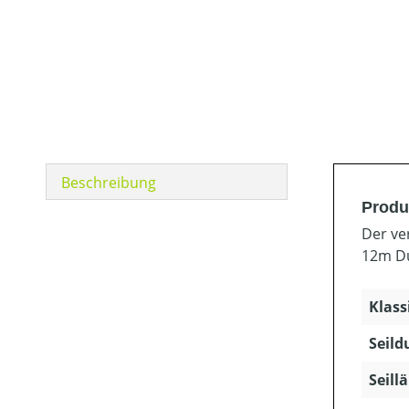
Beschreibung
Produ
Der ve
12m D
Klass
Seild
Seill