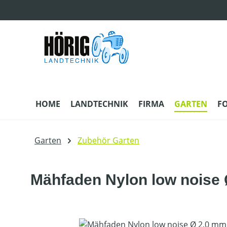
m Hauptinhalt springen
Zur Suche springen
Zur Hauptnavigation springen
HOME
LANDTECHNIK
FIRMA
GARTEN
F
Garten
Zubehör Garten
Mähfaden Nylon low noise 
Bildergalerie überspringen