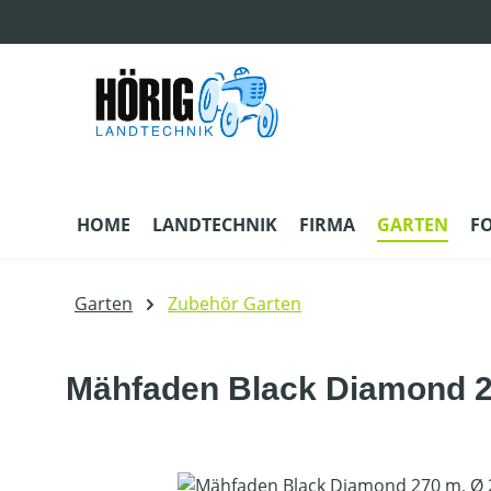
m Hauptinhalt springen
Zur Suche springen
Zur Hauptnavigation springen
HOME
LANDTECHNIK
FIRMA
GARTEN
F
Garten
Zubehör Garten
Mähfaden Black Diamond 
Bildergalerie überspringen