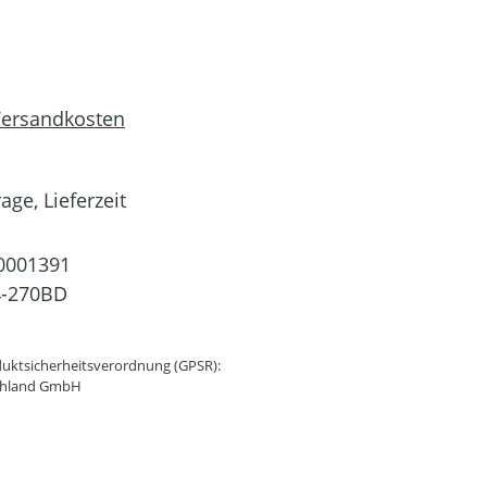
 Versandkosten
age, Lieferzeit
0001391
4-270BD
uktsicherheitsverordnung (GPSR):
schland GmbH