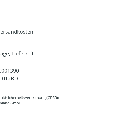
 Versandkosten
age, Lieferzeit
0001390
4-012BD
uktsicherheitsverordnung (GPSR):
schland GmbH