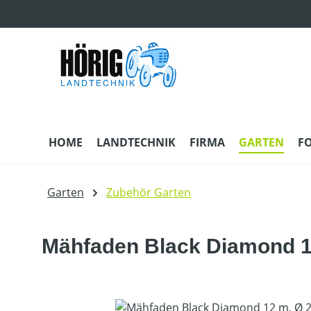
m Hauptinhalt springen
Zur Suche springen
Zur Hauptnavigation springen
HOME
LANDTECHNIK
FIRMA
GARTEN
F
Garten
Zubehör Garten
Mähfaden Black Diamond 
Bildergalerie überspringen