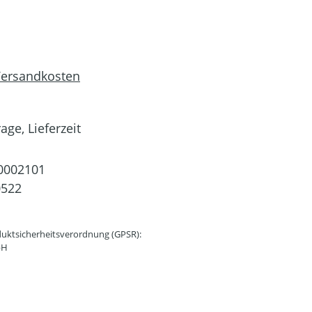
 Versandkosten
age, Lieferzeit
0002101
0522
uktsicherheitsverordnung (GPSR):
bH