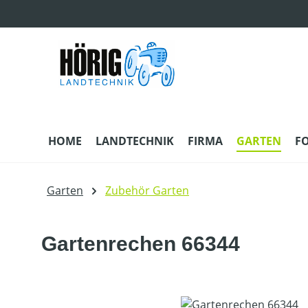
m Hauptinhalt springen
Zur Suche springen
Zur Hauptnavigation springen
HOME
LANDTECHNIK
FIRMA
GARTEN
F
Garten
Zubehör Garten
Gartenrechen 66344
Bildergalerie überspringen