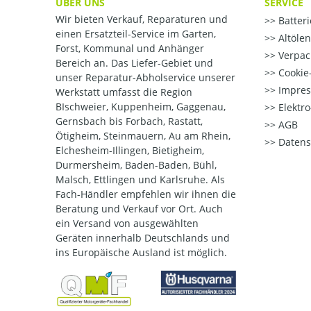
ÜBER UNS
SERVICE
Wir bieten Verkauf, Reparaturen und
Batter
einen Ersatzteil-Service im Garten,
Altöle
Forst, Kommunal und Anhänger
Verpac
Bereich an. Das Liefer-Gebiet und
Cookie-
unser Reparatur-Abholservice unserer
Impre
Werkstatt umfasst die Region
BIschweier, Kuppenheim, Gaggenau,
Elektr
Gernsbach bis Forbach, Rastatt,
AGB
Ötigheim, Steinmauern, Au am Rhein,
Datens
Elchesheim-Illingen, Bietigheim,
Durmersheim, Baden-Baden, Bühl,
Malsch, Ettlingen und Karlsruhe. Als
Fach-Händler empfehlen wir ihnen die
Beratung und Verkauf vor Ort. Auch
ein Versand von ausgewählten
Geräten innerhalb Deutschlands und
ins Europäische Ausland ist möglich.