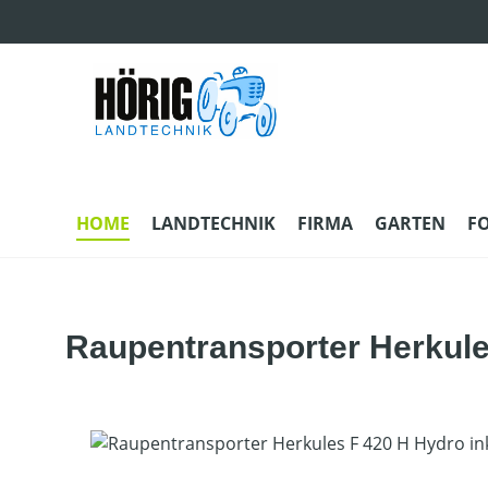
m Hauptinhalt springen
Zur Suche springen
Zur Hauptnavigation springen
HOME
LANDTECHNIK
FIRMA
GARTEN
F
Raupentransporter Herkule
Bildergalerie überspringen