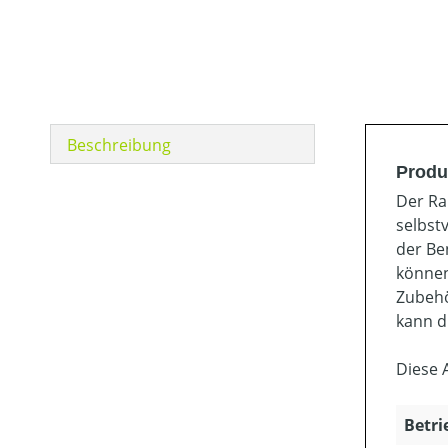
Beschreibung
Produ
Der Ra
selbst
der Be
können
Zubehö
kann d
Diese 
Betri