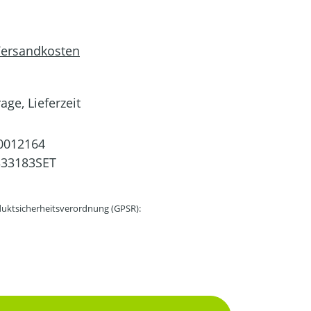
 Versandkosten
age, Lieferzeit
0012164
333183SET
uktsicherheitsverordnung (GPSR):