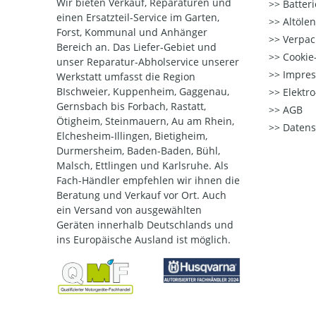
Wir bieten Verkauf, Reparaturen und
Batter
einen Ersatzteil-Service im Garten,
Altöle
Forst, Kommunal und Anhänger
Verpac
Bereich an. Das Liefer-Gebiet und
Cookie-
unser Reparatur-Abholservice unserer
Impre
Werkstatt umfasst die Region
BIschweier, Kuppenheim, Gaggenau,
Elektr
Gernsbach bis Forbach, Rastatt,
AGB
Ötigheim, Steinmauern, Au am Rhein,
Datens
Elchesheim-Illingen, Bietigheim,
Durmersheim, Baden-Baden, Bühl,
Malsch, Ettlingen und Karlsruhe. Als
Fach-Händler empfehlen wir ihnen die
Beratung und Verkauf vor Ort. Auch
ein Versand von ausgewählten
Geräten innerhalb Deutschlands und
ins Europäische Ausland ist möglich.