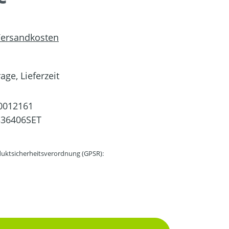
 Versandkosten
age, Lieferzeit
0012161
336406SET
uktsicherheitsverordnung (GPSR):