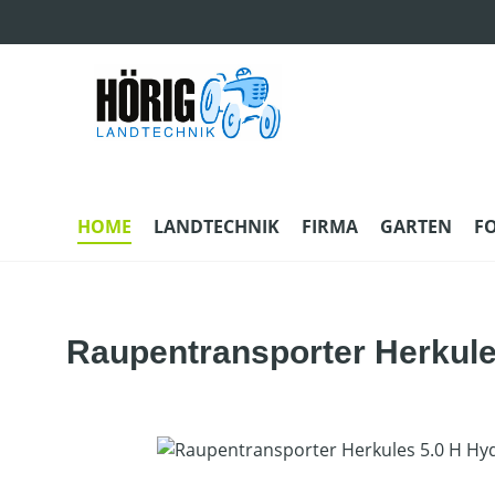
m Hauptinhalt springen
Zur Suche springen
Zur Hauptnavigation springen
HOME
LANDTECHNIK
FIRMA
GARTEN
F
Raupentransporter Herkules
Bildergalerie überspringen