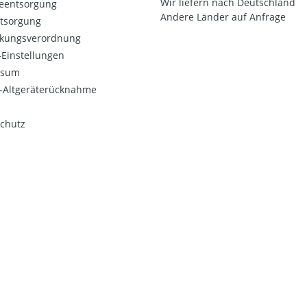
Wir liefern nach Deutschland
ieentsorgung
Andere Länder auf Anfrage
ntsorgung
kungsverordnung
Einstellungen
ssum
o-Altgeräterücknahme
chutz