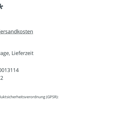
*
 Versandkosten
age, Lieferzeit
0013114
72
uktsicherheitsverordnung (GPSR):