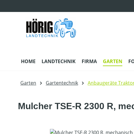
m Hauptinhalt springen
Zur Suche springen
Zur Hauptnavigation springen
HOME
LANDTECHNIK
FIRMA
GARTEN
F
Garten
Gartentechnik
Anbaugeräte Trakto
Mulcher TSE-R 2300 R, mec
Bildergalerie überspringen