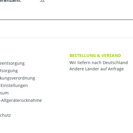
eranzahl:
52
BESTELLUNG & VERSAND
Wir liefern nach Deutschland
ieentsorgung
Andere Länder auf Anfrage
ntsorgung
kungsverordnung
Einstellungen
ssum
o-Altgeräterücknahme
chutz