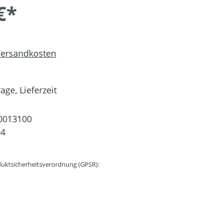
€*
 Versandkosten
age, Lieferzeit
0013100
04
uktsicherheitsverordnung (GPSR):