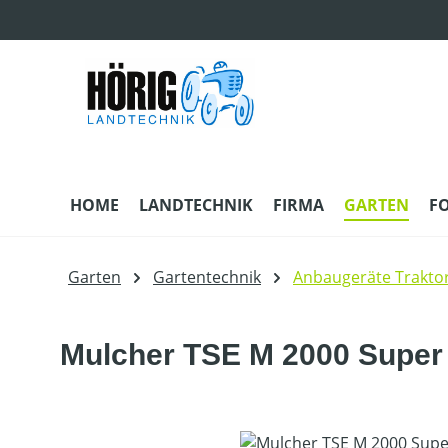
m Hauptinhalt springen
Zur Suche springen
Zur Hauptnavigation springen
HOME
LANDTECHNIK
FIRMA
GARTEN
F
Garten
Gartentechnik
Anbaugeräte Trakto
Mulcher TSE M 2000 Super
Bildergalerie überspringen