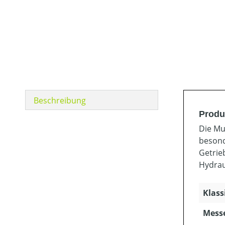
Beschreibung
Produ
Die Mu
besond
Getrie
Hydrau
Klass
Mess