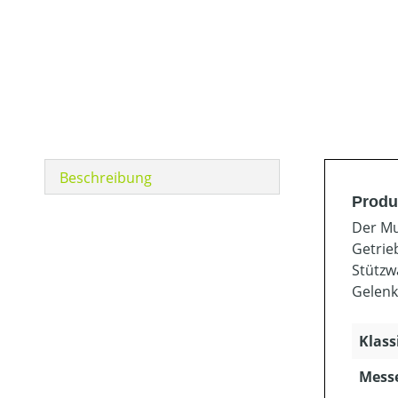
Beschreibung
Produ
Der Mu
Getrie
Stützw
Gelenk
Klass
Mess