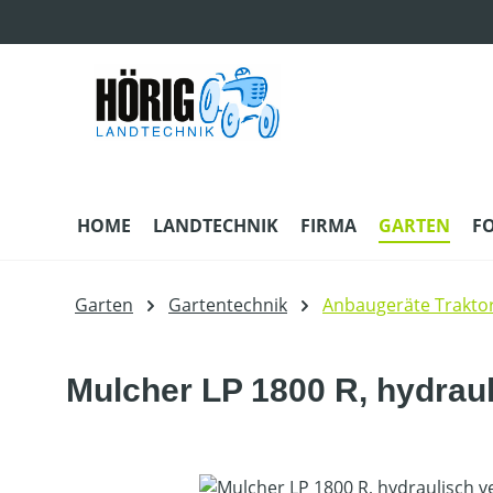
m Hauptinhalt springen
Zur Suche springen
Zur Hauptnavigation springen
HOME
LANDTECHNIK
FIRMA
GARTEN
F
Garten
Gartentechnik
Anbaugeräte Trakto
Mulcher LP 1800 R, hydraul
Bildergalerie überspringen