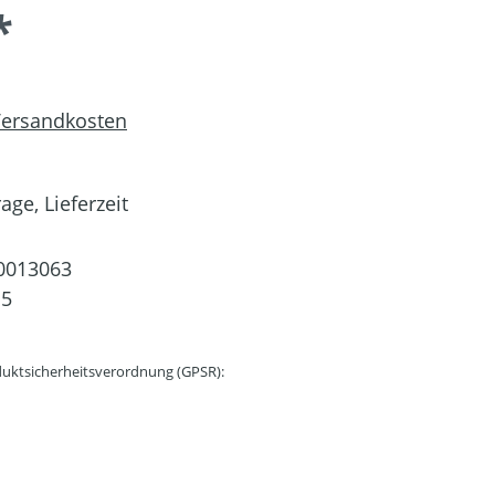
*
 Versandkosten
age, Lieferzeit
0013063
15
uktsicherheitsverordnung (GPSR):