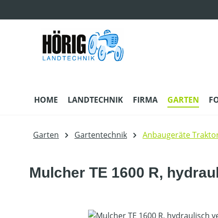
m Hauptinhalt springen
Zur Suche springen
Zur Hauptnavigation springen
HOME
LANDTECHNIK
FIRMA
GARTEN
F
Garten
Gartentechnik
Anbaugeräte Trakto
Mulcher TE 1600 R, hydraul
Bildergalerie überspringen