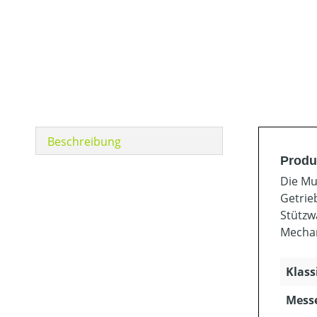
Beschreibung
Produ
Die Mu
Getrie
Stützw
Mechan
Klass
Mess