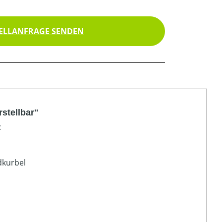
ELLANFRAGE SENDEN
stellbar"
:
dkurbel