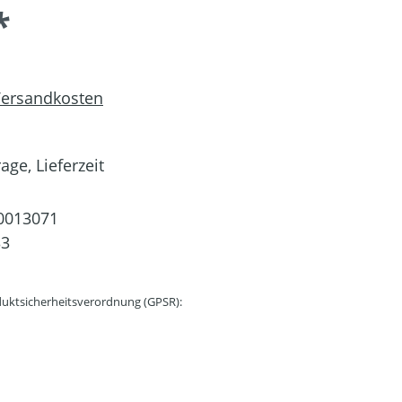
*
 Versandkosten
age, Lieferzeit
0013071
33
uktsicherheitsverordnung (GPSR):