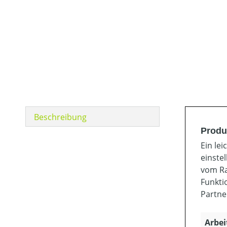
Beschreibung
Produ
Ein lei
einste
vom Ra
Funkti
Partne
Arbei