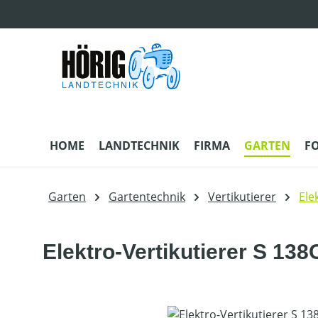
m Hauptinhalt springen
Zur Suche springen
Zur Hauptnavigation springen
HOME
LANDTECHNIK
FIRMA
GARTEN
F
Garten
Gartentechnik
Vertikutierer
Ele
Elektro-Vertikutierer S 138
Bildergalerie überspringen