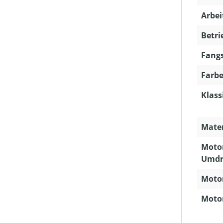
Arbei
Betri
Fangs
Farbe
Klass
Mater
Motor
Umdr
Motor
Motor