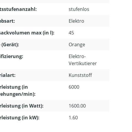
tsstufenanzahl:
stufenlos
ebsart:
Elektro
ackvolumen max (in l):
45
 (Gerät):
Orange
ifizierung:
Elektro-
Vertikutierer
ialart:
Kunststoff
leistung (in
6000
ehungen/min):
leistung (in Watt):
1600.00
leistung (in kW):
1.60