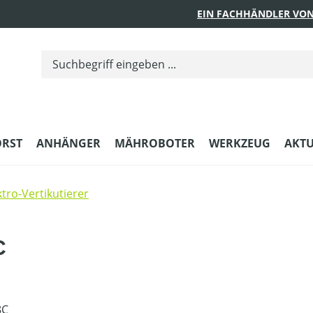
EIN FACHHÄNDLER VON
ORST
ANHÄNGER
MÄHROBOTER
WERKZEUG
AKTU
ktro-Vertikutierer
C