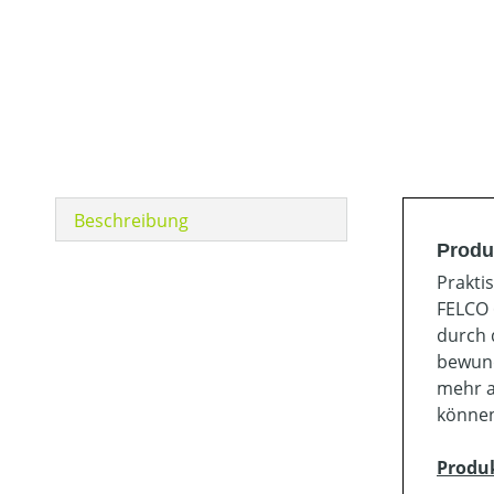
Beschreibung
Produ
Prakti
FELCO 
durch 
bewund
mehr a
können 
Produ