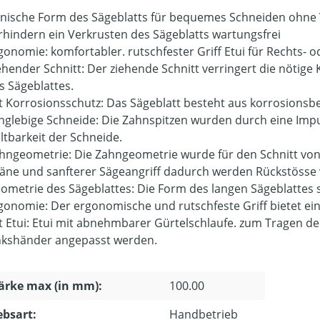
nische Form des Sägeblatts für bequemes Schneiden ohne
rhindern ein Verkrusten des Sägeblatts wartungsfrei
gonomie: komfortabler. rutschfester Griff Etui für Rechts-
ehender Schnitt: Der ziehende Schnitt verringert die nötig
s Sägeblattes.
t Korrosionsschutz: Das Sägeblatt besteht aus korrosions
nglebige Schneide: Die Zahnspitzen wurden durch eine Imp
ltbarkeit der Schneide.
hngeometrie: Die Zahngeometrie wurde für den Schnitt von 
äne und sanfterer Sägeangriff dadurch werden Rückstösse
ometrie des Sägeblattes: Die Form des langen Sägeblattes 
gonomie: Der ergonomische und rutschfeste Griff bietet ein
t Etui: Etui mit abnehmbarer Gürtelschlaufe. zum Tragen de
nkshänder angepasst werden.
ärke max (in mm):
100.00
ebsart:
Handbetrieb