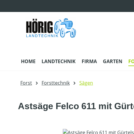
m Hauptinhalt springen
Zur Suche springen
Zur Hauptnavigation springen
HOME
LANDTECHNIK
FIRMA
GARTEN
F
Forst
Forsttechnik
Sägen
Astsäge Felco 611 mit Gürt
Bildergalerie überspringen