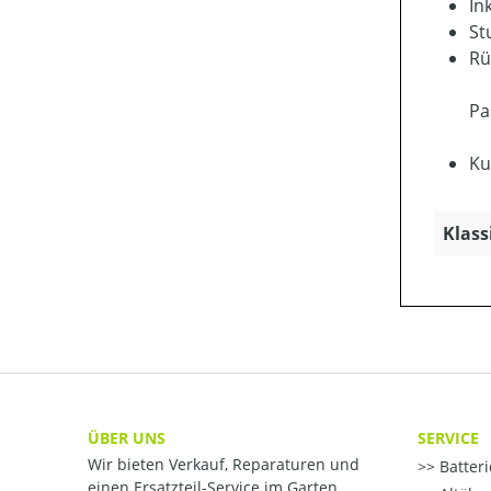
In
St
Rü
Pa
Ku
Klass
ÜBER UNS
SERVICE
Wir bieten Verkauf, Reparaturen und
Batter
einen Ersatzteil-Service im Garten,