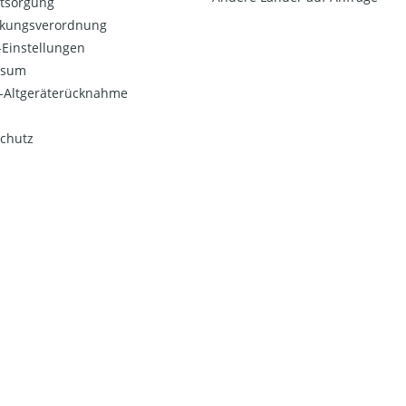
ntsorgung
kungsverordnung
Einstellungen
ssum
o-Altgeräterücknahme
chutz