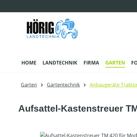
m Hauptinhalt springen
Zur Suche springen
Zur Hauptnavigation springen
HOME
LANDTECHNIK
FIRMA
GARTEN
F
Garten
Gartentechnik
Anbaugeräte Trakto
Aufsattel-Kastenstreuer T
Bildergalerie überspringen