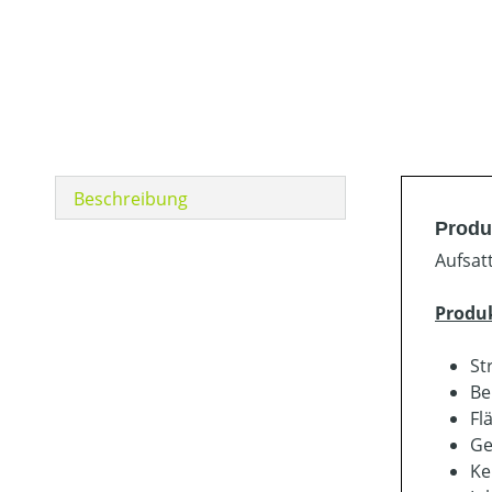
Beschreibung
Produ
Aufsat
Produ
St
Be
Fl
Ge
Ke