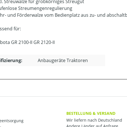
kl. Streuwalze für grobkörniges Streugut
ufenlose Streumengenregulierung
hr- und Förderwalze vom Bedienplatz aus zu- und abschalt
ssend für:
bota GR 2100-II GR 2120-II
ifizierung:
Anbaugeräte Traktoren
BESTELLUNG & VERSAND
Wir liefern nach Deutschland
ieentsorgung
Andere Länder auf Anfrage