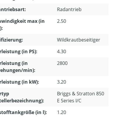
ntriebsart:
Radantrieb
windigkeit max (in
2.50
):
ifizierung:
Wildkrautbeseitiger
leistung (in PS):
4.30
leistung (in
2800
ehungen/min):
leistung (in kW):
3.20
rtyp
Briggs & Stratton 850
tellerbezeichnung):
E Series I/C
stofftankgröße (in l):
1.20