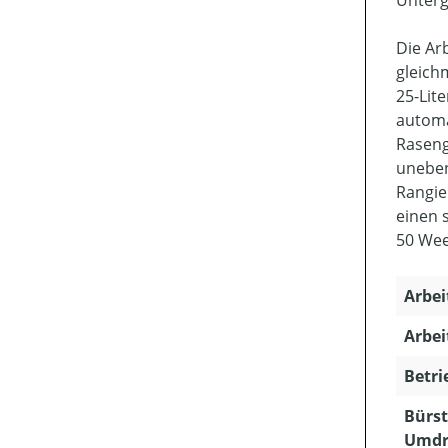
Unterg
Die Ar
gleich
25-Lit
automa
Raseng
unebene
Rangie
einen 
50 Wee
Arbei
Arbei
Betri
Bürst
Umdr