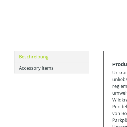
Beschreibung
Produ
Accessory Items
Unkrau
unlieb
reglem
umwelt
Wildkr
Pendel
von Bo
Parkpl