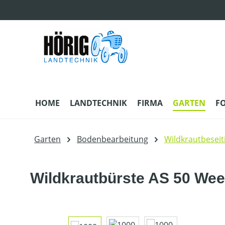
m Hauptinhalt springen
Zur Suche springen
Zur Hauptnavigation springen
HOME
LANDTECHNIK
FIRMA
GARTEN
F
Garten
Bodenbearbeitung
Wildkrautbeseit
Wildkrautbürste AS 50 We
Bildergalerie überspringen