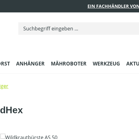
EIN FACHHÄNDLER VON
ORST
ANHÄNGER
MÄHROBOTER
WERKZEUG
AKTU
iger
edHex