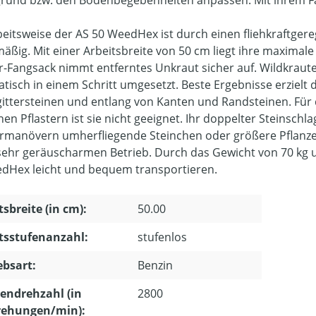
rund bzw. den Bodenbegebenheiten anpassen. Mit ihrem Fan
beitsweise der AS 50 WeedHex ist durch einen fliehkraftge
mäßig. Mit einer Arbeitsbreite von 50 cm liegt ihre maximale
er-Fangsack nimmt entferntes Unkraut sicher auf. Wildkra
tisch in einem Schritt umgesetzt. Beste Ergebnisse erzielt
ittersteinen und entlang von Kanten und Randsteinen. Für
n Pflastern ist sie nicht geeignet. Ihr doppelter Steinschlag
rmanövern umherfliegende Steinchen oder größere Pflanzen
sehr geräuscharmen Betrieb. Durch das Gewicht von 70 kg 
dHex leicht und bequem transportieren.
tsbreite (in cm):
50.00
tsstufenanzahl:
stufenlos
ebsart:
Benzin
endrehzahl (in
2800
ehungen/min):