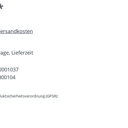
*
 Versandkosten
age, Lieferzeit
0001037
300104
uktsicherheitsverordnung (GPSR):