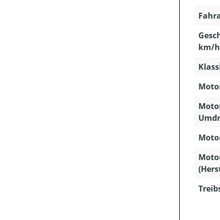
Fahra
Gesch
km/h
Klass
Motor
Motor
Umdr
Motor
Moto
(Hers
Treib