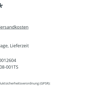
*
 Versandkosten
age, Lieferzeit
0012604
08-001TS
uktsicherheitsverordnung (GPSR):