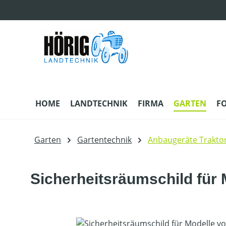
m Hauptinhalt springen
Zur Suche springen
Zur Hauptnavigation springen
HOME
LANDTECHNIK
FIRMA
GARTEN
F
Garten
Gartentechnik
Anbaugeräte Trakto
Sicherheitsräumschild für
Bildergalerie überspringen