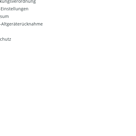
kungsverordnung
Einstellungen
ssum
o-Altgeräterücknahme
chutz