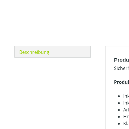
Beschreibung
Produ
Sicher
Produ
In
In
Ar
Hö
Kl