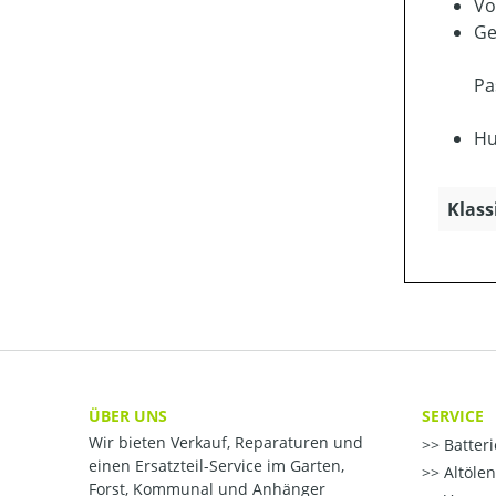
Vo
Ge
Pa
Hu
Klass
ÜBER UNS
SERVICE
Wir bieten Verkauf, Reparaturen und
Batter
einen Ersatzteil-Service im Garten,
Altöle
Forst, Kommunal und Anhänger