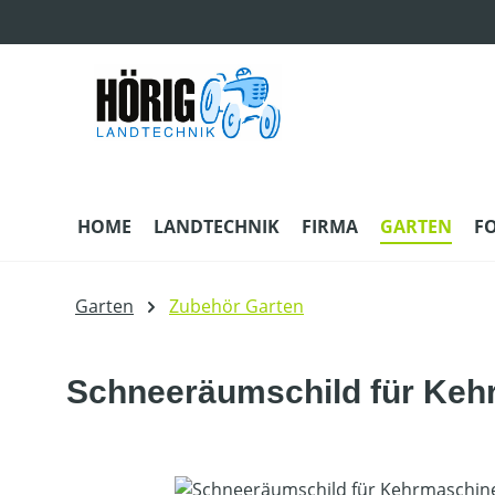
m Hauptinhalt springen
Zur Suche springen
Zur Hauptnavigation springen
HOME
LANDTECHNIK
FIRMA
GARTEN
F
Garten
Zubehör Garten
Schneeräumschild für Kehr
Bildergalerie überspringen