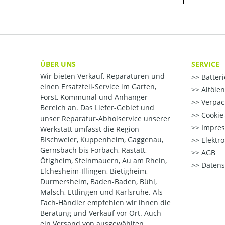
ÜBER UNS
SERVICE
Wir bieten Verkauf, Reparaturen und
Batter
einen Ersatzteil-Service im Garten,
Altöle
Forst, Kommunal und Anhänger
Verpac
Bereich an. Das Liefer-Gebiet und
Cookie-
unser Reparatur-Abholservice unserer
Impre
Werkstatt umfasst die Region
BIschweier, Kuppenheim, Gaggenau,
Elektr
Gernsbach bis Forbach, Rastatt,
AGB
Ötigheim, Steinmauern, Au am Rhein,
Datens
Elchesheim-Illingen, Bietigheim,
Durmersheim, Baden-Baden, Bühl,
Malsch, Ettlingen und Karlsruhe. Als
Fach-Händler empfehlen wir ihnen die
Beratung und Verkauf vor Ort. Auch
ein Versand von ausgewählten