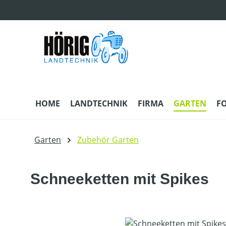
m Hauptinhalt springen
Zur Suche springen
Zur Hauptnavigation springen
HOME
LANDTECHNIK
FIRMA
GARTEN
F
Garten
Zubehör Garten
Schneeketten mit Spikes
Bildergalerie überspringen