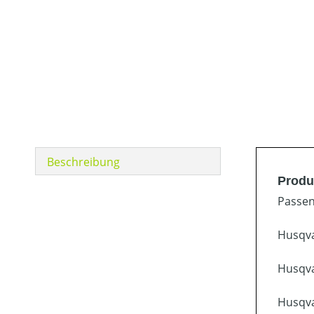
Beschreibung
Produ
Passen
Husqva
Husqva
Husqva