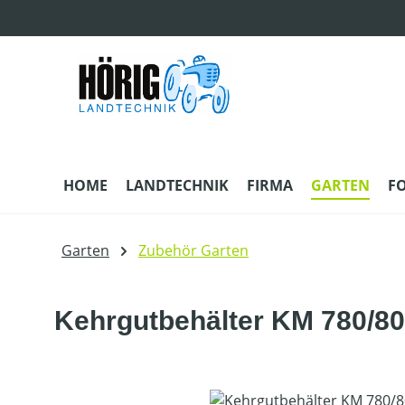
m Hauptinhalt springen
Zur Suche springen
Zur Hauptnavigation springen
HOME
LANDTECHNIK
FIRMA
GARTEN
F
Garten
Zubehör Garten
Kehrgutbehälter KM 780/8
Bildergalerie überspringen