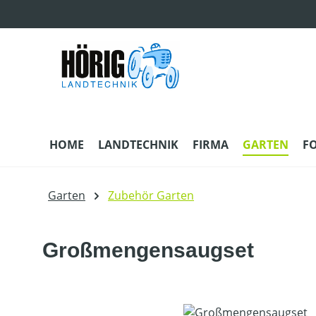
m Hauptinhalt springen
Zur Suche springen
Zur Hauptnavigation springen
HOME
LANDTECHNIK
FIRMA
GARTEN
F
Garten
Zubehör Garten
Großmengensaugset
Bildergalerie überspringen