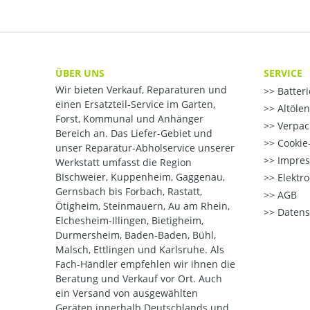
ÜBER UNS
SERVICE
Wir bieten Verkauf, Reparaturen und
Batter
einen Ersatzteil-Service im Garten,
Altöle
Forst, Kommunal und Anhänger
Verpac
Bereich an. Das Liefer-Gebiet und
Cookie-
unser Reparatur-Abholservice unserer
Impre
Werkstatt umfasst die Region
BIschweier, Kuppenheim, Gaggenau,
Elektr
Gernsbach bis Forbach, Rastatt,
AGB
Ötigheim, Steinmauern, Au am Rhein,
Datens
Elchesheim-Illingen, Bietigheim,
Durmersheim, Baden-Baden, Bühl,
Malsch, Ettlingen und Karlsruhe. Als
Fach-Händler empfehlen wir ihnen die
Beratung und Verkauf vor Ort. Auch
ein Versand von ausgewählten
Geräten innerhalb Deutschlands und