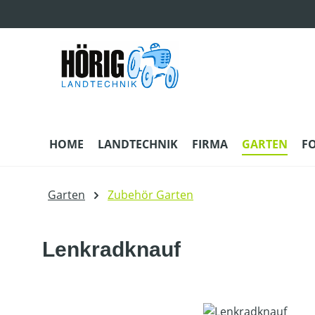
m Hauptinhalt springen
Zur Suche springen
Zur Hauptnavigation springen
HOME
LANDTECHNIK
FIRMA
GARTEN
F
Garten
Zubehör Garten
Lenkradknauf
Bildergalerie überspringen