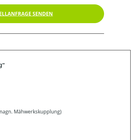
ELLANFRAGE SENDEN
g"
romagn. Mähwerkskupplung)