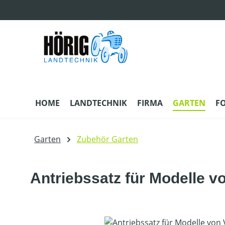
m Hauptinhalt springen
Zur Suche springen
Zur Hauptnavigation springen
HOME
LANDTECHNIK
FIRMA
GARTEN
F
Garten
Zubehör Garten
Antriebssatz für Modelle v
Bildergalerie überspringen