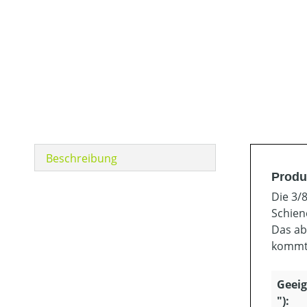
Beschreibung
Produ
Die 3/8
Schien
Das ab
kommt 
Geeig
"):