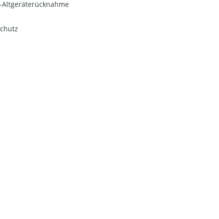
o-Altgeräterücknahme
chutz