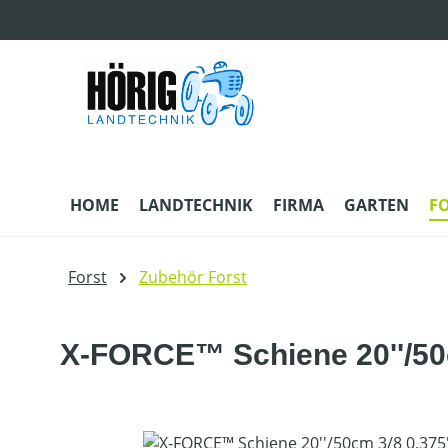
m Hauptinhalt springen
Zur Suche springen
Zur Hauptnavigation springen
HOME
LANDTECHNIK
FIRMA
GARTEN
F
Forst
Zubehör Forst
X-FORCE™ Schiene 20''/50c
Bildergalerie überspringen