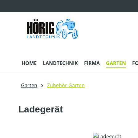
m Hauptinhalt springen
Zur Suche springen
Zur Hauptnavigation springen
HOME
LANDTECHNIK
FIRMA
GARTEN
F
Garten
Zubehör Garten
Ladegerät
Bildergalerie überspringen