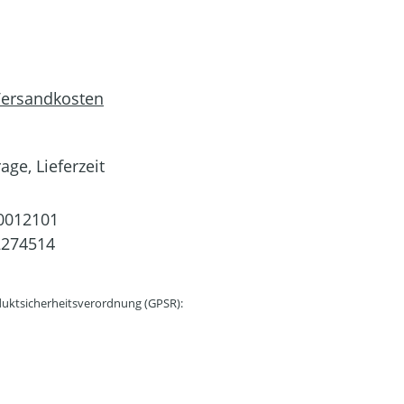
 Versandkosten
age, Lieferzeit
0012101
2274514
uktsicherheitsverordnung (GPSR):