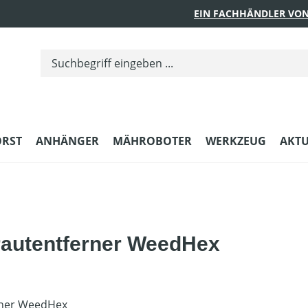
EIN FACHHÄNDLER VON
ORST
ANHÄNGER
MÄHROBOTER
WERKZEUG
AKTU
krautentferner WeedHex