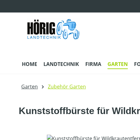
m Hauptinhalt springen
Zur Suche springen
Zur Hauptnavigation springen
HOME
LANDTECHNIK
FIRMA
GARTEN
F
Garten
Zubehör Garten
Kunststoffbürste für Wild
Bildergalerie überspringen