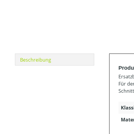
Beschreibung
Produ
Ersatz
Für de
Schnit
Klass
Mater