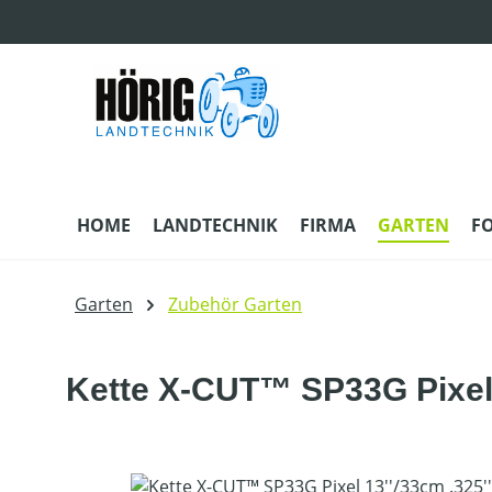
m Hauptinhalt springen
Zur Suche springen
Zur Hauptnavigation springen
HOME
LANDTECHNIK
FIRMA
GARTEN
F
Garten
Zubehör Garten
Kette X-CUT™ SP33G Pixel
Bildergalerie überspringen