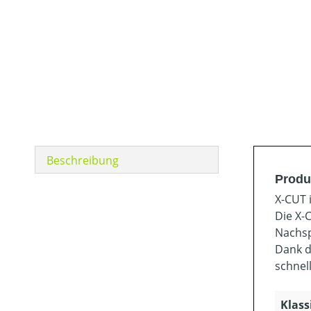
Beschreibung
Produ
X-CUT 
Die X-
Nachsp
Dank d
schnel
Klass