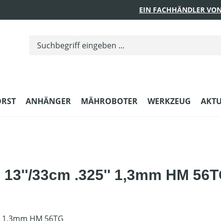
EIN FACHHÄNDLER VON
ORST
ANHÄNGER
MÄHROBOTER
WERKZEUG
AKTU
 13''/33cm .325'' 1,3mm HM 56