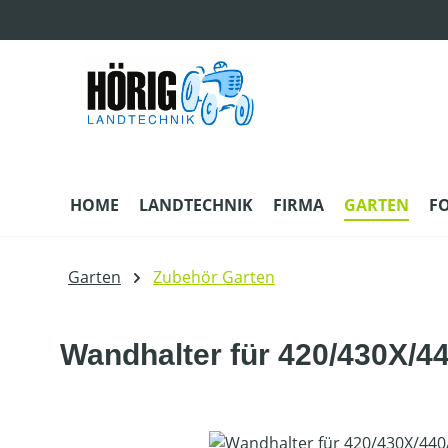
m Hauptinhalt springen
Zur Suche springen
Zur Hauptnavigation springen
HOME
LANDTECHNIK
FIRMA
GARTEN
F
Garten
Zubehör Garten
Wandhalter für 420/430X/4
Bildergalerie überspringen