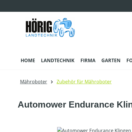
m Hauptinhalt springen
Zur Suche springen
Zur Hauptnavigation springen
HOME
LANDTECHNIK
FIRMA
GARTEN
F
Mähroboter
Zubehör für Mähroboter
Automower Endurance Klin
Bildergalerie überspringen