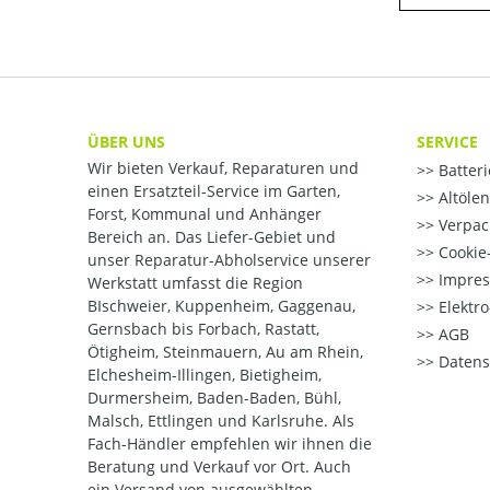
ÜBER UNS
SERVICE
Wir bieten Verkauf, Reparaturen und
Batter
einen Ersatzteil-Service im Garten,
Altöle
Forst, Kommunal und Anhänger
Verpac
Bereich an. Das Liefer-Gebiet und
Cookie-
unser Reparatur-Abholservice unserer
Impre
Werkstatt umfasst die Region
BIschweier, Kuppenheim, Gaggenau,
Elektr
Gernsbach bis Forbach, Rastatt,
AGB
Ötigheim, Steinmauern, Au am Rhein,
Datens
Elchesheim-Illingen, Bietigheim,
Durmersheim, Baden-Baden, Bühl,
Malsch, Ettlingen und Karlsruhe. Als
Fach-Händler empfehlen wir ihnen die
Beratung und Verkauf vor Ort. Auch
ein Versand von ausgewählten