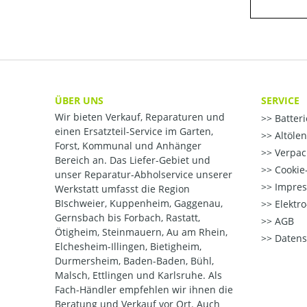
ÜBER UNS
SERVICE
Wir bieten Verkauf, Reparaturen und
Batter
einen Ersatzteil-Service im Garten,
Altöle
Forst, Kommunal und Anhänger
Verpac
Bereich an. Das Liefer-Gebiet und
Cookie-
unser Reparatur-Abholservice unserer
Impre
Werkstatt umfasst die Region
BIschweier, Kuppenheim, Gaggenau,
Elektr
Gernsbach bis Forbach, Rastatt,
AGB
Ötigheim, Steinmauern, Au am Rhein,
Datens
Elchesheim-Illingen, Bietigheim,
Durmersheim, Baden-Baden, Bühl,
Malsch, Ettlingen und Karlsruhe. Als
Fach-Händler empfehlen wir ihnen die
Beratung und Verkauf vor Ort. Auch