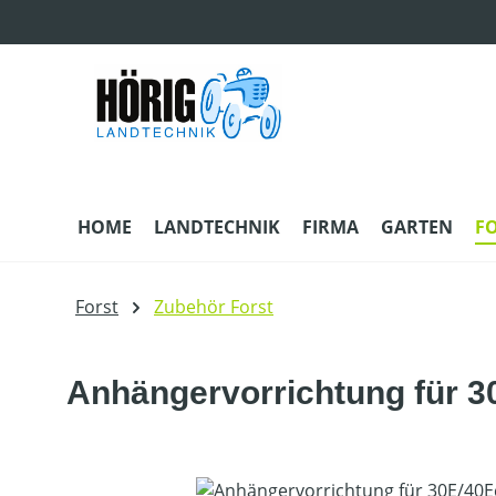
m Hauptinhalt springen
Zur Suche springen
Zur Hauptnavigation springen
HOME
LANDTECHNIK
FIRMA
GARTEN
F
Forst
Zubehör Forst
Anhängervorrichtung für 3
Bildergalerie überspringen