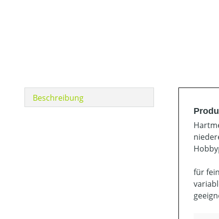
Beschreibung
Produ
Hartme
nieder
Hobbyp
für fe
variab
geeign