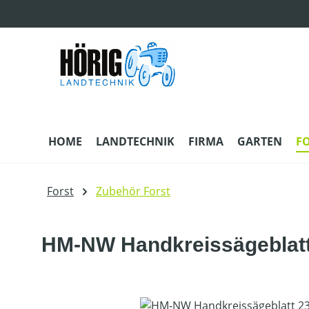
m Hauptinhalt springen
Zur Suche springen
Zur Hauptnavigation springen
HOME
LANDTECHNIK
FIRMA
GARTEN
F
Forst
Zubehör Forst
HM-NW Handkreissägeblat
Bildergalerie überspringen