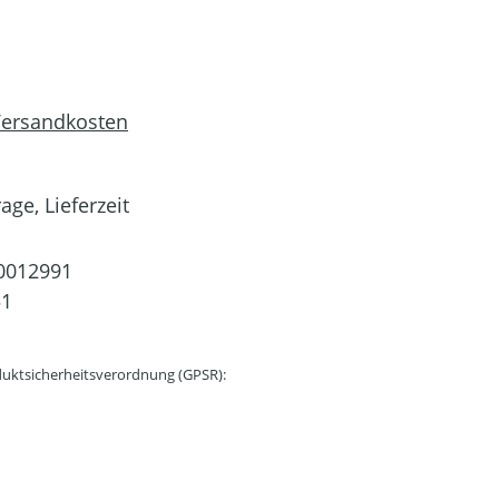
 Versandkosten
age, Lieferzeit
0012991
51
uktsicherheitsverordnung (GPSR):