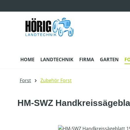
m Hauptinhalt springen
Zur Suche springen
Zur Hauptnavigation springen
HOME
LANDTECHNIK
FIRMA
GARTEN
F
Forst
Zubehör Forst
HM-SWZ Handkreissägebla
Bildergalerie überspringen