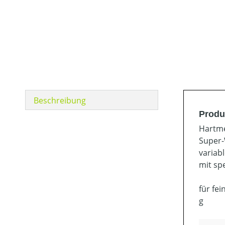
Beschreibung
Produ
Hartme
Super
variab
mit sp
für fe
g