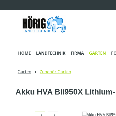
m Hauptinhalt springen
Zur Suche springen
Zur Hauptnavigation springen
HOME
LANDTECHNIK
FIRMA
GARTEN
F
Garten
Zubehör Garten
Akku HVA Bli950X Lithium-I
Bildergalerie überspringen