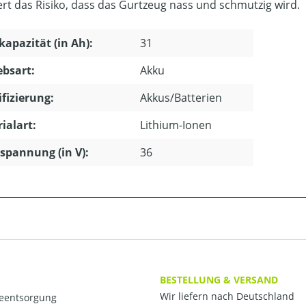
ert das Risiko, dass das Gurtzeug nass und schmutzig wird.
apazität (in Ah):
31
ebsart:
Akku
ifizierung:
Akkus/Batterien
ialart:
Lithium-Ionen
pannung (in V):
36
BESTELLUNG & VERSAND
Wir liefern nach Deutschland
ieentsorgung