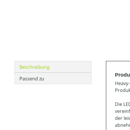
Beschreibung
Produ
Passend zu
Heavy-
Produk
Die LE
verein
der le
abnehm