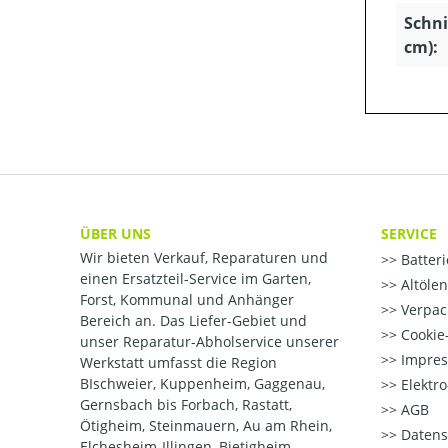
Schni
cm):
ÜBER UNS
SERVICE
Wir bieten Verkauf, Reparaturen und
Batter
einen Ersatzteil-Service im Garten,
Altöle
Forst, Kommunal und Anhänger
Verpac
Bereich an. Das Liefer-Gebiet und
Cookie-
unser Reparatur-Abholservice unserer
Impre
Werkstatt umfasst die Region
BIschweier, Kuppenheim, Gaggenau,
Elektr
Gernsbach bis Forbach, Rastatt,
AGB
Ötigheim, Steinmauern, Au am Rhein,
Datens
Elchesheim-Illingen, Bietigheim,