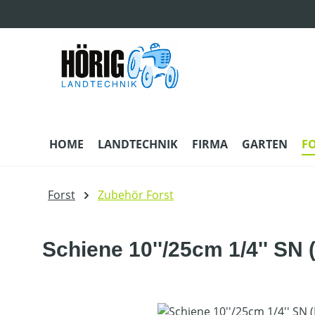
m Hauptinhalt springen
Zur Suche springen
Zur Hauptnavigation springen
HOME
LANDTECHNIK
FIRMA
GARTEN
F
Forst
Zubehör Forst
Schiene 10''/25cm 1/4'' SN 
Bildergalerie überspringen