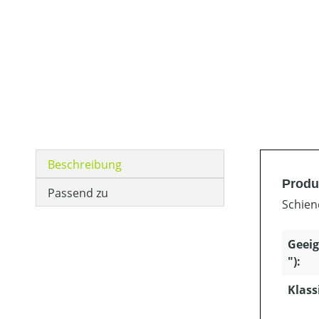
Beschreibung
Produ
Passend zu
Schien
Geeig
"):
Klass