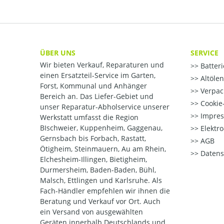
ÜBER UNS
SERVICE
Wir bieten Verkauf, Reparaturen und
Batter
einen Ersatzteil-Service im Garten,
Altöle
Forst, Kommunal und Anhänger
Verpac
Bereich an. Das Liefer-Gebiet und
Cookie-
unser Reparatur-Abholservice unserer
Impre
Werkstatt umfasst die Region
BIschweier, Kuppenheim, Gaggenau,
Elektr
Gernsbach bis Forbach, Rastatt,
AGB
Ötigheim, Steinmauern, Au am Rhein,
Datens
Elchesheim-Illingen, Bietigheim,
Durmersheim, Baden-Baden, Bühl,
Malsch, Ettlingen und Karlsruhe. Als
Fach-Händler empfehlen wir ihnen die
Beratung und Verkauf vor Ort. Auch
ein Versand von ausgewählten
Geräten innerhalb Deutschlands und