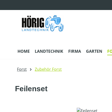
m Hauptinhalt springen
Zur Suche springen
Zur Hauptnavigation springen
HOME
LANDTECHNIK
FIRMA
GARTEN
F
Forst
Zubehör Forst
Feilenset
Bildergalerie überspringen