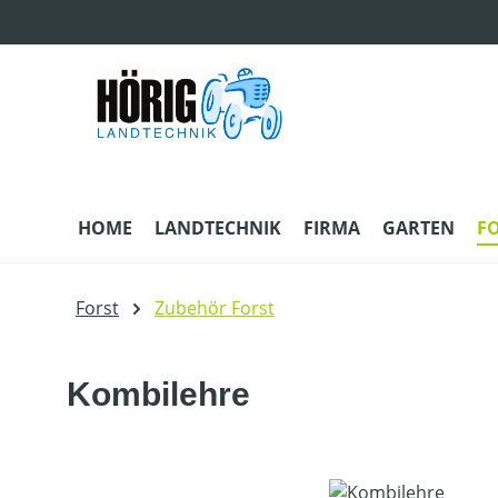
m Hauptinhalt springen
Zur Suche springen
Zur Hauptnavigation springen
HOME
LANDTECHNIK
FIRMA
GARTEN
F
Forst
Zubehör Forst
Kombilehre
Bildergalerie überspringen