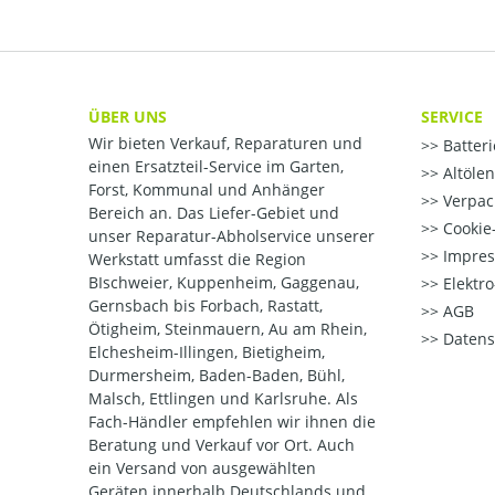
ÜBER UNS
SERVICE
Wir bieten Verkauf, Reparaturen und
Batter
einen Ersatzteil-Service im Garten,
Altöle
Forst, Kommunal und Anhänger
Verpac
Bereich an. Das Liefer-Gebiet und
Cookie-
unser Reparatur-Abholservice unserer
Impre
Werkstatt umfasst die Region
BIschweier, Kuppenheim, Gaggenau,
Elektr
Gernsbach bis Forbach, Rastatt,
AGB
Ötigheim, Steinmauern, Au am Rhein,
Datens
Elchesheim-Illingen, Bietigheim,
Durmersheim, Baden-Baden, Bühl,
Malsch, Ettlingen und Karlsruhe. Als
Fach-Händler empfehlen wir ihnen die
Beratung und Verkauf vor Ort. Auch
ein Versand von ausgewählten
Geräten innerhalb Deutschlands und