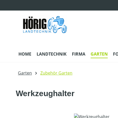
m Hauptinhalt springen
Zur Suche springen
Zur Hauptnavigation springen
HOME
LANDTECHNIK
FIRMA
GARTEN
F
Garten
Zubehör Garten
Werkzeughalter
Bildergalerie überspringen