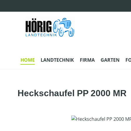
m Hauptinhalt springen
Zur Suche springen
Zur Hauptnavigation springen
HOME
LANDTECHNIK
FIRMA
GARTEN
F
Heckschaufel PP 2000 MR
Bildergalerie überspringen