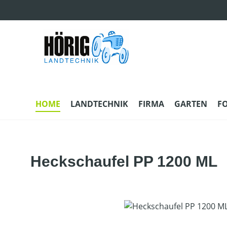
m Hauptinhalt springen
Zur Suche springen
Zur Hauptnavigation springen
HOME
LANDTECHNIK
FIRMA
GARTEN
F
Heckschaufel PP 1200 ML
Bildergalerie überspringen